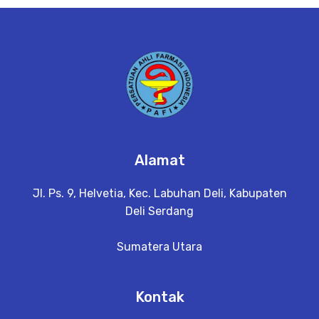
e
t
a
il
Alamat
Jl. Ps. 9, Helvetia, Kec. Labuhan Deli, Kabupaten
Deli Serdang
Sumatera Utara
Kontak