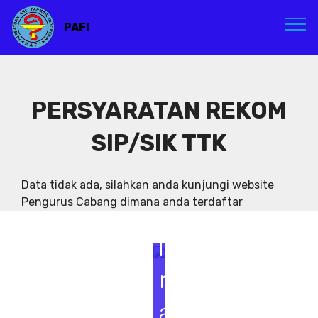
PAFI
PERSYARATAN REKOM
SIP/SIK TTK
S
e
Data tidak ada, silahkan anda kunjungi website
Pengurus Cabang dimana anda terdaftar
m
i
n
a